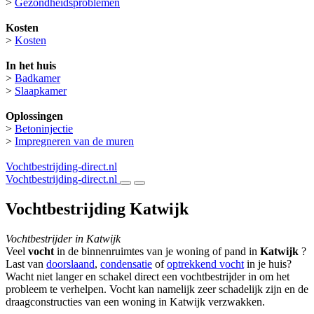
>
Gezondheidsproblemen
Kosten
>
Kosten
In het huis
>
Badkamer
>
Slaapkamer
Oplossingen
>
Betoninjectie
>
Impregneren van de muren
Vochtbestrijding-direct.nl
Vochtbestrijding-direct.nl
Vochtbestrijding Katwijk
Vochtbestrijder in Katwijk
Veel
vocht
in de binnenruimtes van je woning of pand in
Katwijk
?
Last van
doorslaand
,
condensatie
of
optrekkend vocht
in je huis?
Wacht niet langer en schakel direct een vochtbestrijder in om het
probleem te verhelpen. Vocht kan namelijk zeer schadelijk zijn en de
draagconstructies van een woning in Katwijk verzwakken.