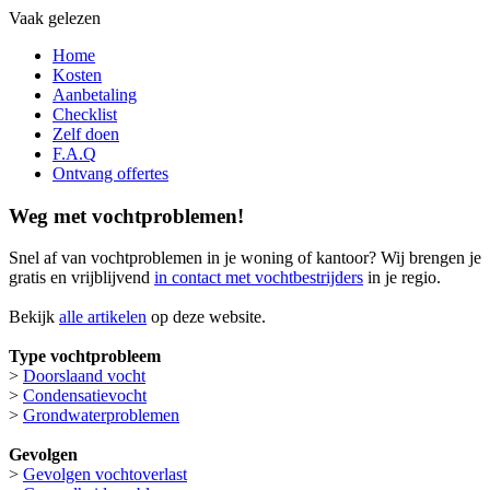
Vaak gelezen
Home
Kosten
Aanbetaling
Checklist
Zelf doen
F.A.Q
Ontvang offertes
Weg met vochtproblemen!
Snel af van vochtproblemen in je woning of kantoor? Wij brengen je
gratis en vrijblijvend
in contact met vochtbestrijders
in je regio.
Bekijk
alle artikelen
op deze website.
Type vochtprobleem
>
Doorslaand vocht
>
Condensatievocht
>
Grondwaterproblemen
Gevolgen
>
Gevolgen vochtoverlast