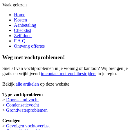
Vaak gelezen
Home
Kosten
Aanbetaling
Checklist
Zelf doen
F.A.Q
Ontvang offertes
Weg met vochtproblemen!
Snel af van vochtproblemen in je woning of kantoor? Wij brengen je
gratis en vrijblijvend
in contact met vochtbestrijders
in je regio.
Bekijk
alle artikelen
op deze website.
Type vochtprobleem
>
Doorslaand vocht
>
Condensatievocht
>
Grondwaterproblemen
Gevolgen
>
Gevolgen vochtoverlast