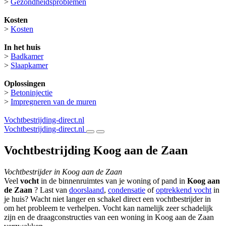
>
Gezondheidsproblemen
Kosten
>
Kosten
In het huis
>
Badkamer
>
Slaapkamer
Oplossingen
>
Betoninjectie
>
Impregneren van de muren
Vochtbestrijding-direct.nl
Vochtbestrijding-direct.nl
Vochtbestrijding Koog aan de Zaan
Vochtbestrijder in Koog aan de Zaan
Veel
vocht
in de binnenruimtes van je woning of pand in
Koog aan
de Zaan
? Last van
doorslaand
,
condensatie
of
optrekkend vocht
in
je huis? Wacht niet langer en schakel direct een vochtbestrijder in
om het probleem te verhelpen. Vocht kan namelijk zeer schadelijk
zijn en de draagconstructies van een woning in Koog aan de Zaan