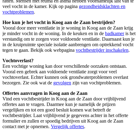
ratten. Mensen met reuma en astma hebben voornamelijk last van te
veel vocht in de kamer. Kijk op pagina
gezondheidsklachten en
vochtproblemen
.
Hoe kun je het vocht in Koog aan de Zaan bestrijden?
Vooral door meer ventilatie in je woning in Koog aan de Zaan krijg
je minder vocht in de woning. In de keuken en in de
badkamer
is het
verstandig om te zorgen voor voldoende ventilatie. Daarnaast kun je
in de kruipruimte speciale isolatie aanbrengen om optrekkend vocht
tegen te gaan. Bekijk ook webpagina
vochtbestrijder inschakelen
.
Vochtoverlast?
Een vochtige woning kan door verschillende oorzaken ontstaan.
Vooral een gebrek aan voldoende ventilatie zorgt voor veel
vochtoverlast. Echter kunnen ook grondwaterproblemen overlast
bezorgen. Zie ook wat de
gevolgen
zijn van vochtproblemen.
Offertes aanvragen in Koog aan de Zaan
Vind een vochtbestrijder in Koog aan de Zaan door vrijblijvend
offertes aan te vragen. Daarmee kun je namelijk de prijzen
vergelijken en tot een goed besluit komen wat betreft de
vochtbestrijder. Laat vrijblijvend je gegevens achter in het offerte
formulier en zullen er spoedig bedrijven uit Koog aan de Zaan
contact met je opnemen.
Vergelijk offertes
.